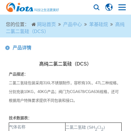
您的位置：
网站首页
产品中心
苯基硅烷
高纯
二氯二氢硅（DCS）
产品详情
高纯二氯二氢硅（DCS）
产品描述：
二氯二氢硅包装采用
3
16L
不锈钢制作，容积有
1
0L
、
4
7L
二种规格，
分别充装
1
0KG
，
4
0KG
产品；阀门为
C
GA678/CGA636规格，还可
根据用户特殊要求提供不同包装和接口。
技术数据表：
气体名称
二氯二氢硅
(SiH
Cl
)
2
2