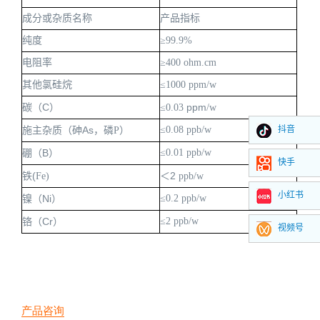
成分或杂质名称
产品指标
纯度
≥9
9.9%
电阻率
≥4
00
ohm
.
cm
其他氯硅烷
≤1
000
ppm
/
w
碳（
C）
ppm
≤0
.03
/
w
施主杂质（砷
As，磷
≤0
.08
ppb
/
w
抖音
P
）
硼（
B）
≤0
.01
ppb
/
w
快手
铁
(
＜
2
F
e
)
ppb/
w
小红书
镍（
Ni）
≤0
.2 ppb/w
铬（
Cr）
≤2
ppb/w
视频号