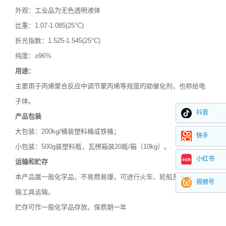
外观：工业品为无色透明液体
比重：
1.07-1.085(25
°
C)
折光指数：
1.525-1.545(25
°
C)
纯度：≥
96%
用途：
主要用于丙烯聚合反应中调节聚丙烯等规度的助催化剂，也称给电
子体。
抖音
产品包装
大包装：
200kg/
桶装塑料桶或铁桶；
快手
小包装：
500g
装塑料瓶，瓦楞箱装
20
瓶
/
箱（
10kg
）。
小红书
运输和贮存
本产品属一般化学品，不易燃易爆，可进行火车、轮船及汽车等运
视频号
输工具运输。
贮存可作一般化学品存放。保质期一年